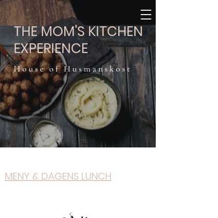
THE MOM'S KITCHEN
EXPERIENCE
H o u s e o f H u s m a n s k o s t
MENY & DAGENS LUNCH