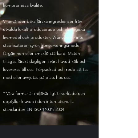
kompromissa kvalite.
Vi använder bara färska ingredienser från
utvalda lokalt producerade och ekologiska
livsmedel och produkter. Vi använder inte
stabilisatorer, syror, konserveringsmedel,
färgämnen eller smakförstärkare. Maten
tillagas färskt dagligen i vårt huvud kök och
levereras till oss. Förpackad och redo att tas
med eller avnjutas på plats hos oss.
* Våra formar är miljövänligt tillverkade och
uppfyller kraven i den internationella
standarden EN ISO 14001: 2004